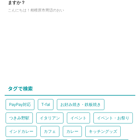
ますか？
こんにちは！相模原市周辺のおい
しい・たのしい情報を発信するサ
ガミハランドです♪ 今回は相模原
市からちょっと遠出して、南町田
の情報を共有します！ といって
も中央林間から二駅のため、車や
電車で気軽にいきやすい場所にあ
りますよね。 筆者は歩くのが好
きなので、南町田くらいなら運動
がてらに歩いたりもします（笑）
ということで今日は南町田グラン
ベリーパーク駅より徒歩８分の場
所にある、日本最大級規模の一坪
タグで検索
ショップの集まる場所をご紹介し
ます〜☆ Thrift Mall（スリフトモ
ール） スリフトショップってな
PayPay対応
T-fal
お好み焼き・鉄板焼き
に？ みなさ ...
つきみ野駅
イタリアン
イベント
イベント・お祭り
インドカレー
カフェ
カレー
キッチングッズ