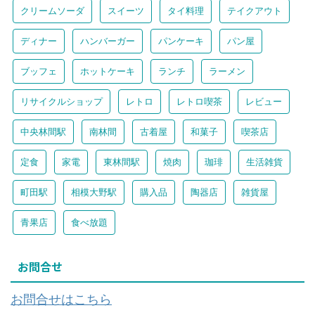
クリームソーダ
スイーツ
タイ料理
テイクアウト
ディナー
ハンバーガー
パンケーキ
パン屋
ブッフェ
ホットケーキ
ランチ
ラーメン
リサイクルショップ
レトロ
レトロ喫茶
レビュー
中央林間駅
南林間
古着屋
和菓子
喫茶店
定食
家電
東林間駅
焼肉
珈琲
生活雑貨
町田駅
相模大野駅
購入品
陶器店
雑貨屋
青果店
食べ放題
お問合せ
お問合せはこちら