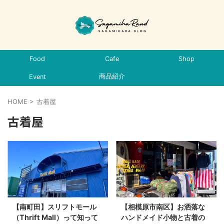
Food
Cafe
Shop
商品紹介
Event
HOME
>
古着屋
古着屋
【南町田】スリフトモール
【相模原市南区】お洒落な
（Thrift Mall）って知って
ハンドメイド小物と古着の