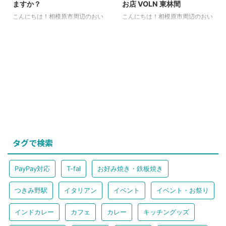
ますか？
お店 VOLN 東林間
こんにちは！相模原市周辺のおい
こんにちは！相模原市周辺のおい
しい・たのしい情報を発信するサ
しい・たのしい情報を発信するサ
ガミハランドです♪ 今回は相模原
ガミハランドです♪ 「新しいお店
市からちょっと遠出して、南町田
を発掘したいな〜」と思い東林間
の情報を共有します！ といって
商店街を散歩していたところ、あ
も中央林間から二駅のため、車や
れ？こんなところに良さげな古着
電車で気軽にいきやすい場所にあ
屋さんがある！！と偶然にも出会
りますよね。 筆者は歩くのが好
ってしまいました! ということ
きなので、南町田くらいなら運動
で、本日は東林間駅から徒歩圏内
がてらに歩いたりもします（笑）
の古着＆雑貨屋さんのご紹介で
ということで今日は南町田グラン
す！ VOLN 東林間 この辺りはこ
ベリーパーク駅より徒歩８分の場
ういった古着屋さんが少ないです
所にある、日本最大級規模の一坪
よね。 というより、東林間では
タグで検索
ショップの集まる場所をご紹介し
初めて見つけた古着屋さんです。
ます〜☆ Thrift Mall（スリフトモ
筆者は良く古着屋巡りをするのに
ール） スリフトショップってな
小田急線沿いだと町田や下北沢を
PayPay対応
T-fal
お好み焼き・鉄板焼き
に？ みなさ ...
回っていますが、こんな ...
つきみ野駅
イタリアン
イベント
イベント・お祭り
インドカレー
カフェ
カレー
キッチングッズ