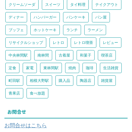
クリームソーダ
スイーツ
タイ料理
テイクアウト
ディナー
ハンバーガー
パンケーキ
パン屋
ブッフェ
ホットケーキ
ランチ
ラーメン
リサイクルショップ
レトロ
レトロ喫茶
レビュー
中央林間駅
南林間
古着屋
和菓子
喫茶店
定食
家電
東林間駅
焼肉
珈琲
生活雑貨
町田駅
相模大野駅
購入品
陶器店
雑貨屋
青果店
食べ放題
お問合せ
お問合せはこちら