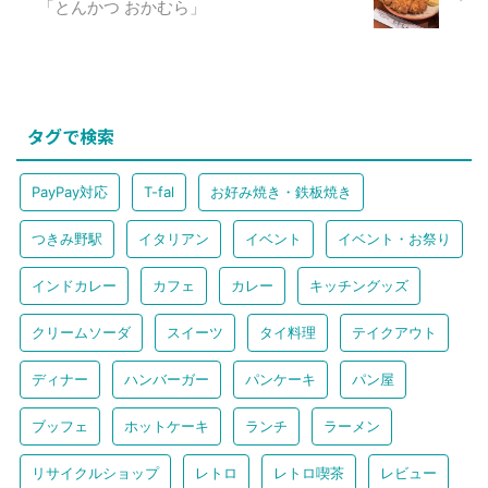
「とんかつ おかむら」
は、小田急線東林間駅の西口から
関東には現在２店舗しか存在して
徒歩２分の場所にある、インド・
いません！ そのうちの１店舗
ネパール料理屋さんです。 「ナ
が、ななななんと中央林間にある
マステ」と名がつくお店は ...
のです( ^ω^ )♡ カル ...
タグで検索
PayPay対応
T-fal
お好み焼き・鉄板焼き
つきみ野駅
イタリアン
イベント
イベント・お祭り
インドカレー
カフェ
カレー
キッチングッズ
クリームソーダ
スイーツ
タイ料理
テイクアウト
ディナー
ハンバーガー
パンケーキ
パン屋
ブッフェ
ホットケーキ
ランチ
ラーメン
リサイクルショップ
レトロ
レトロ喫茶
レビュー