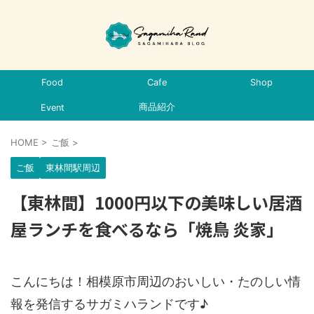
Food
Cafe
Shop
商品紹介
Event
HOME
>
ご飯
>
ご飯
東林間駅周辺
【東林間】1000円以下の美味しい居酒
屋ランチを食べるなら「焼鳥 炎家」
こんにちは！相模原市周辺のおいしい・たのしい情
報を発信するサガミハランドです♪