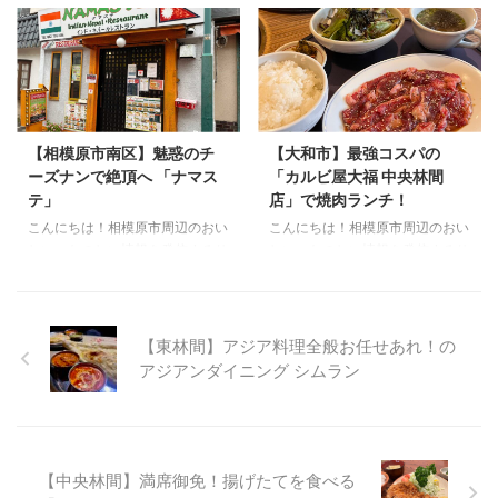
皆さん、牛角さんご存知ですよ
急江ノ島線南林間駅から徒歩８分
ガミハランドです♪ お久しぶりの
いかなと思っていたところ、偶然
ね？？ 学生さん、カップル、お
ほどの場所にあるスリランカカレ
更新です！ ちょっと年末から仕
出会ってしまった最高に美味しい
友達や会社の人と焼肉いこー！ ...
ーのお店です。 東急田園都市・
事が変わったりとバタバタしてお
タイ料理屋さんをご紹介します！
小田急線中央林間駅から歩いて ...
りました・・・。 なんだかたく
花門（Come on） 花門（Come
さんブログを見ていただけている
on）さんは、小田急線相模大野
ようで嬉しいです( ^ω^ ) お店に
駅から徒歩５分の場所にあるタイ
はたくさん行っていて発信したい
料理屋です！ 駅近の閑静な住宅
【相模原市南区】魅惑のチ
【大和市】最強コスパの
情報ストックがたくさんあるの
街でランチタイムとディナータイ
ーズナンで絶頂へ 「ナマス
「カルビ屋大福 中央林間
で、もっと更新できるように頑張
ムの両方を営んでらっしゃいま
テ」
店」で焼肉ランチ！
ります♪ さて、久しぶりの投稿で
す。 外観は日本の居酒屋風です
ご紹介したいお店はこちら↓↓↓
が、店内はタイ居酒屋のようなネ
こんにちは！相模原市周辺のおい
こんにちは！相模原市周辺のおい
とんかつ おかむら 「とんかつ
オンライトとBGMが特徴的で
しい・たのしい情報を発信するサ
しい・たのしい情報を発信するサ
おかむら」は、中央林間駅徒歩
す。 店員さんも日本語ペラペラ
ガミハランドです♪ 寒いから体が
ガミハランドです♪ 今回は中央林
２、３分の路地に佇むとんかつ専
で安心！とてもあたたかく迎えて
温まるものが食べたいなあと思う
間でガッツリ食べられる焼肉ラン
門店です。 こちら ...
くれて、気配りも細かい ...
日々・・・ 本日は【駅近・テイ
チのご紹介です！ 暑い夏に向け
クアウトOK・１，０００円以
て英気を養いましょう〜！ カル
【東林間】アジア料理全般お任せあれ！の
下】で食べられる、インド料理屋
ビ屋大福について カルビ屋大福
アジアンダイニング シムラン
さんのご紹介です！ インド料理
中央林間店ってどんなところ？ど
といえば・・・カレー＆ナンです
こにある？ カルビ屋大福は、株
よね！！ カレーのスパイスで心
式会社ヤクニックの運営する焼肉
も身体も温まりませんか？ とい
店で、本州に数十店舗ほど存在し
う事でコチラのお店をご紹介♪ ナ
ます。 ただし、店舗の割合のほ
【中央林間】満席御免！揚げたてを食べる
マステ（NAMASTE） ナマステ
とんどは四国が占めているため、