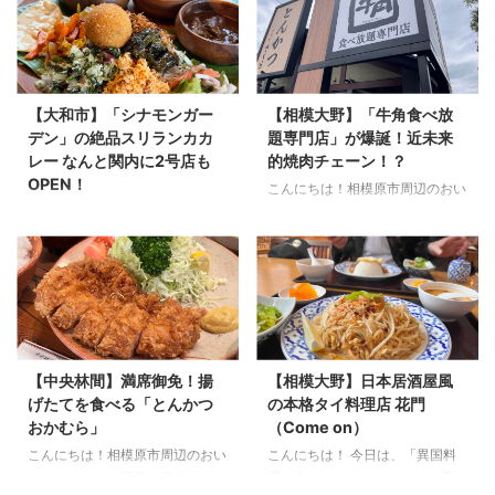
【大和市】「シナモンガー
【相模大野】「牛角食べ放
デン」の絶品スリランカカ
題専門店」が爆誕！近未来
レー なんと関内に2号店も
的焼肉チェーン！？
OPEN！
こんにちは！相模原市周辺のおい
しい・たのしい情報を発信するサ
こんにちは！相模原市周辺のおい
ガミハランドです♪ バタバタとし
しい・たのしい情報を発信するサ
ていてお久しぶりの投稿になって
ガミハランドです♪ 今回は本格ス
しまいました。 今回は、皆さん
リランカカレーのお店シナモンガ
馴染みのあるお店の紹介です！
ーデンの紹介です！ インスタで
馴染みがあるのになぜ紹介するの
投稿を見て、スリランカカレーっ
か・・・？ あのチェーン店がこ
てなんぞ！？ どうやって食べる
んなに進化しているの？！と少し
の？なにが入ってるの？って不思
【中央林間】満席御免！揚
【相模大野】日本居酒屋風
驚いた出来事がありまして。 な
議だったので、その辺も情報UP
げたてを食べる「とんかつ
の本格タイ料理店 花門
ので良かったらぜひ読んでくださ
していきますよ〜！ シナモンガ
おかむら」
（Come on）
い！ 「牛角食べ放題専門店」に
ーデンについて シナモンガーデ
ついて 「牛角食べ放題専門店」
ンってどんなところ？どこにある
こんにちは！相模原市周辺のおい
こんにちは！ 今日は、「異国料
ってどこにあるの？どんなお店？
お店？ シナモンガーデンは小田
しい・たのしい情報を発信するサ
理が食べたーい！」といいお店な